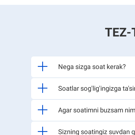
TEZ-
Nega sizga soat kerak?​​​​
Soatlar sog'lig'ingizga ta'sir q
Agar soatimni buzsam nima bo
Sizning soatingiz suvdan qo'