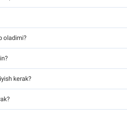
ladimi?​​​​
​​​​
ish kerak?​​​​
​​​​