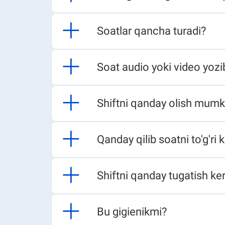
Soatlar qancha turadi?​​​​
Soat audio yoki video yozib o
Shiftni qanday olish mumkin?
Qanday qilib soatni to'g'ri kiy
Shiftni qanday tugatish kerak?
Bu gigienikmi?​​​​