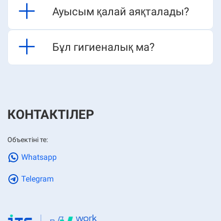
Ауысым қалай аяқталады?​​​​
Бұл гигиеналық ма?​​​​
КОНТАКТІЛЕР
Объектіні те:
Whatsapp
Telegram