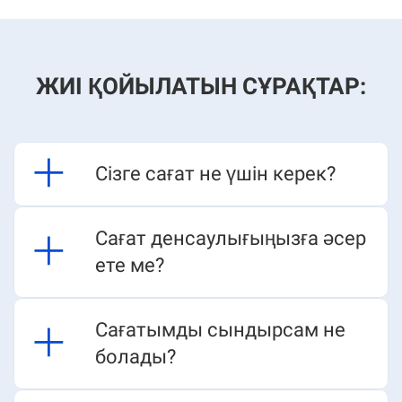
ЖИІ ҚОЙЫЛАТЫН СҰРАҚТАР:
Сізге сағат не үшін керек?​​​​
Сағат денсаулығыңызға әсер
ете ме?​​​​
Сағатымды сындырсам не
болады?​​​​